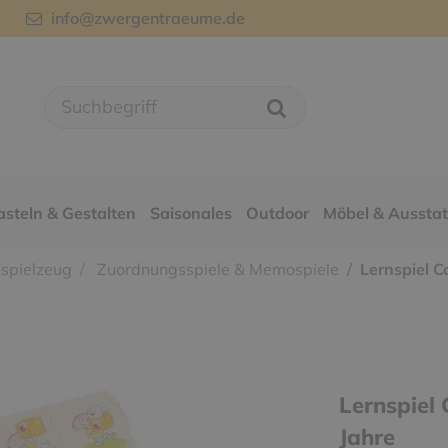
info@zwergentraeume.de
asteln & Gestalten
Saisonales
Outdoor
Möbel & Aussta
spielzeug
Zuordnungsspiele & Memospiele
Lernspiel C
Lernspiel 
Jahre