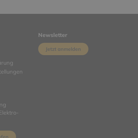
Newsletter
Jetzt anmelden
ärung
tellungen
ung
lektro-
ufen