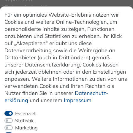
Datenschutzerklärung
Für ein optimales Website-Erlebnis nutzen wir
Datenschutzeinstellungen
Cookies und weitere Online-Technologien, um
AGB
personalisierte Inhalte zu zeigen, Funktionen
Barrierefreiheit
anzubieten und Statistiken zu erheben. Ihr Klick
auf „Akzeptieren“ erlaubt uns diese
Hinweise zur Batterieentsorgung
Datenverarbeitung sowie die Weitergabe an
Entsorgung von Elektro-Altgeräten
Drittanbieter (auch in Drittländern) gemäß
unserer Datenschutzerklärung. Cookies lassen
Vertrag widerrufen
sich jederzeit ablehnen oder in den Einstellungen
anpassen. Weitere Informationen zu den von uns
verwendeten Cookies und Ihren Rechten als
Newsletter
Nutzer finden Sie in unserer
Daten­schutz­
erklärung
und unserem
Impressum
.
Jetzt anmelden
Essenziell
Statistik
Marketing