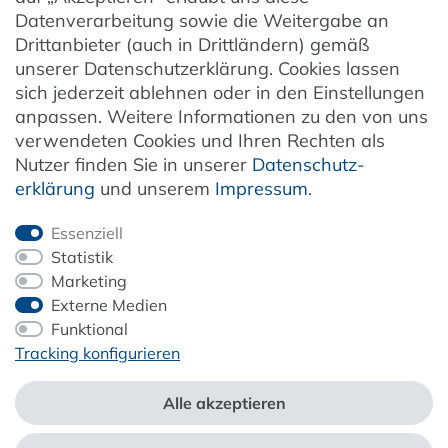
Datenverarbeitung sowie die Weitergabe an
Entsorgung von Elektro-Altgeräten
Drittanbieter (auch in Drittländern) gemäß
unserer Datenschutzerklärung. Cookies lassen
Vertrag widerrufen
sich jederzeit ablehnen oder in den Einstellungen
anpassen. Weitere Informationen zu den von uns
verwendeten Cookies und Ihren Rechten als
Newsletter
Nutzer finden Sie in unserer
Daten­schutz­
erklärung
und unserem
Impressum
.
Jetzt anmelden
Essenziell
Statistik
Marketing
Externe Medien
ZAHLUNG & VERSAND
Funktional
Tracking konfigurieren
Alle akzeptieren