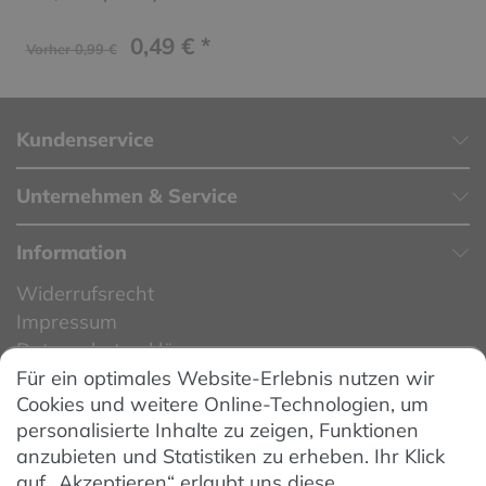
0,49 € *
Vorher 0,99 €
Kundenservice
Unternehmen & Service
Information
Widerrufsrecht
Impressum
Datenschutzerklärung
Für ein optimales Website-Erlebnis nutzen wir
Datenschutzeinstellungen
Cookies und weitere Online-Technologien, um
AGB
personalisierte Inhalte zu zeigen, Funktionen
Barrierefreiheit
anzubieten und Statistiken zu erheben. Ihr Klick
auf „Akzeptieren“ erlaubt uns diese
Hinweise zur Batterieentsorgung