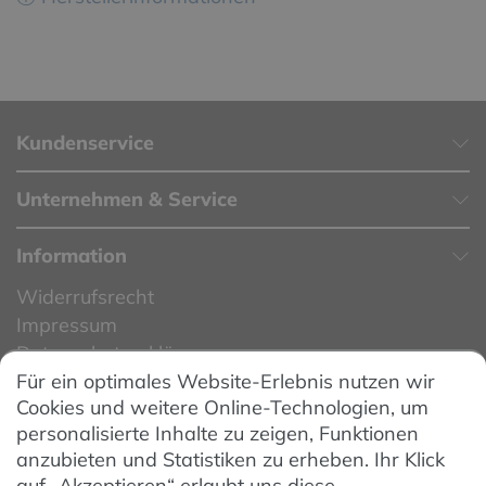
Kundenservice
Unternehmen & Service
Information
Widerrufsrecht
Impressum
Datenschutzerklärung
Für ein optimales Website-Erlebnis nutzen wir
Datenschutzeinstellungen
Cookies und weitere Online-Technologien, um
AGB
personalisierte Inhalte zu zeigen, Funktionen
Barrierefreiheit
anzubieten und Statistiken zu erheben. Ihr Klick
auf „Akzeptieren“ erlaubt uns diese