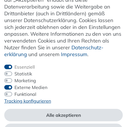
Hinweise zur Batterieentsorgung
Datenverarbeitung sowie die Weitergabe an
Entsorgung von Elektro-Altgeräten
Drittanbieter (auch in Drittländern) gemäß
unserer Datenschutzerklärung. Cookies lassen
Vertrag widerrufen
sich jederzeit ablehnen oder in den Einstellungen
anpassen. Weitere Informationen zu den von uns
verwendeten Cookies und Ihren Rechten als
Newsletter
Nutzer finden Sie in unserer
Daten­schutz­
erklärung
und unserem
Impressum
.
Jetzt anmelden
Essenziell
Statistik
Marketing
Externe Medien
ZAHLUNG & VERSAND
Funktional
Tracking konfigurieren
Alle akzeptieren