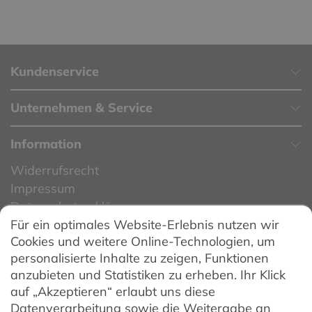
Kundenservice
Unternehmen & Service
Information
Widerrufsrecht
Impressum
Datenschutzerklärung
Für ein optimales Website-Erlebnis nutzen wir
Datenschutzeinstellungen
Cookies und weitere Online-Technologien, um
AGB
personalisierte Inhalte zu zeigen, Funktionen
Barrierefreiheit
anzubieten und Statistiken zu erheben. Ihr Klick
auf „Akzeptieren“ erlaubt uns diese
Hinweise zur Batterieentsorgung
Datenverarbeitung sowie die Weitergabe an
Entsorgung von Elektro-Altgeräten