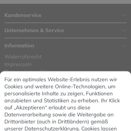
Kundenservice
Unternehmen & Service
Information
Widerrufsrecht
Impressum
Datenschutzerklärung
Für ein optimales Website-Erlebnis nutzen wir
Datenschutzeinstellungen
Cookies und weitere Online-Technologien, um
AGB
personalisierte Inhalte zu zeigen, Funktionen
Barrierefreiheit
anzubieten und Statistiken zu erheben. Ihr Klick
auf „Akzeptieren“ erlaubt uns diese
Hinweise zur Batterieentsorgung
Datenverarbeitung sowie die Weitergabe an
Entsorgung von Elektro-Altgeräten
Drittanbieter (auch in Drittländern) gemäß
unserer Datenschutzerklärung. Cookies lassen
Vertrag widerrufen