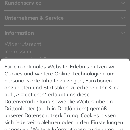
Kundenservice
Unternehmen & Service
Information
Widerrufsrecht
Impressum
Datenschutzerklärung
Für ein optimales Website-Erlebnis nutzen wir
Datenschutzeinstellungen
Cookies und weitere Online-Technologien, um
AGB
personalisierte Inhalte zu zeigen, Funktionen
Barrierefreiheit
anzubieten und Statistiken zu erheben. Ihr Klick
auf „Akzeptieren“ erlaubt uns diese
Hinweise zur Batterieentsorgung
Datenverarbeitung sowie die Weitergabe an
Entsorgung von Elektro-Altgeräten
Drittanbieter (auch in Drittländern) gemäß
unserer Datenschutzerklärung. Cookies lassen
Vertrag widerrufen
sich jederzeit ablehnen oder in den Einstellungen
anpassen. Weitere Informationen zu den von uns