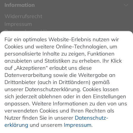
Information
Widerrufsrecht
Impressum
Datenschutzerklärung
Für ein optimales Website-Erlebnis nutzen wir
Datenschutzeinstellungen
Cookies und weitere Online-Technologien, um
AGB
personalisierte Inhalte zu zeigen, Funktionen
Barrierefreiheit
anzubieten und Statistiken zu erheben. Ihr Klick
auf „Akzeptieren“ erlaubt uns diese
Hinweise zur Batterieentsorgung
Datenverarbeitung sowie die Weitergabe an
Entsorgung von Elektro-Altgeräten
Drittanbieter (auch in Drittländern) gemäß
unserer Datenschutzerklärung. Cookies lassen
Vertrag widerrufen
sich jederzeit ablehnen oder in den Einstellungen
anpassen. Weitere Informationen zu den von uns
verwendeten Cookies und Ihren Rechten als
Newsletter
Nutzer finden Sie in unserer
Daten­schutz­
erklärung
und unserem
Impressum
.
Jetzt anmelden