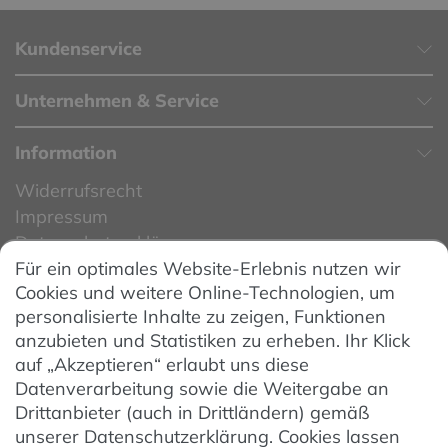
Kundenservice
Unternehmen & Service
Information
Widerrufsrecht
Impressum
Datenschutzerklärung
Für ein optimales Website-Erlebnis nutzen wir
Datenschutzeinstellungen
Cookies und weitere Online-Technologien, um
AGB
personalisierte Inhalte zu zeigen, Funktionen
Barrierefreiheit
anzubieten und Statistiken zu erheben. Ihr Klick
auf „Akzeptieren“ erlaubt uns diese
Hinweise zur Batterieentsorgung
Datenverarbeitung sowie die Weitergabe an
Entsorgung von Elektro-Altgeräten
Drittanbieter (auch in Drittländern) gemäß
unserer Datenschutzerklärung. Cookies lassen
Vertrag widerrufen