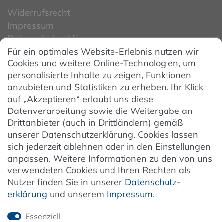
Widerrufsrecht
Impressum
Datenschutzerklärung
Für ein optimales Website-Erlebnis nutzen wir
Datenschutzeinstellungen
Cookies und weitere Online-Technologien, um
AGB
personalisierte Inhalte zu zeigen, Funktionen
Barrierefreiheit
anzubieten und Statistiken zu erheben. Ihr Klick
auf „Akzeptieren“ erlaubt uns diese
Hinweise zur Batterieentsorgung
Datenverarbeitung sowie die Weitergabe an
Entsorgung von Elektro-Altgeräten
Drittanbieter (auch in Drittländern) gemäß
unserer Datenschutzerklärung. Cookies lassen
Vertrag widerrufen
sich jederzeit ablehnen oder in den Einstellungen
anpassen. Weitere Informationen zu den von uns
verwendeten Cookies und Ihren Rechten als
Newsletter
Nutzer finden Sie in unserer
Daten­schutz­
erklärung
und unserem
Impressum
.
Jetzt anmelden
Essenziell