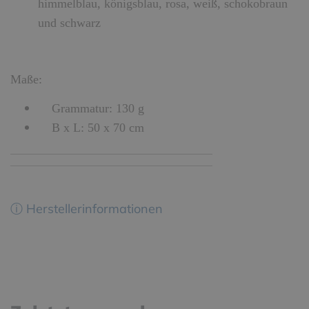
himmelblau, königsblau, rosa, weiß, schokobraun
und schwarz
Maße:
Grammatur: 130 g
B x L: 50 x 70 cm
ⓘ Herstellerinformationen