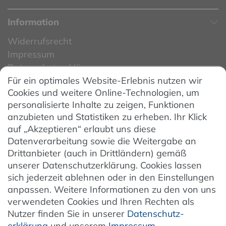
Information
Widerrufsrecht
Impressum
Datenschutzerklärung
Für ein optimales Website-Erlebnis nutzen wir
Datenschutzeinstellungen
Cookies und weitere Online-Technologien, um
AGB
personalisierte Inhalte zu zeigen, Funktionen
Barrierefreiheit
anzubieten und Statistiken zu erheben. Ihr Klick
auf „Akzeptieren“ erlaubt uns diese
Hinweise zur Batterieentsorgung
Datenverarbeitung sowie die Weitergabe an
Entsorgung von Elektro-Altgeräten
Drittanbieter (auch in Drittländern) gemäß
unserer Datenschutzerklärung. Cookies lassen
Vertrag widerrufen
sich jederzeit ablehnen oder in den Einstellungen
anpassen. Weitere Informationen zu den von uns
verwendeten Cookies und Ihren Rechten als
Newsletter
Nutzer finden Sie in unserer
Daten­schutz­
erklärung
und unserem
Impressum
.