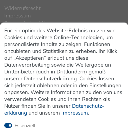
Widerrufsrecht
Impressum
Datenschutzerklärung
Für ein optimales Website-Erlebnis nutzen wir
Datenschutzeinstellungen
Cookies und weitere Online-Technologien, um
AGB
personalisierte Inhalte zu zeigen, Funktionen
Barrierefreiheit
anzubieten und Statistiken zu erheben. Ihr Klick
auf „Akzeptieren“ erlaubt uns diese
Hinweise zur Batterieentsorgung
Datenverarbeitung sowie die Weitergabe an
Entsorgung von Elektro-Altgeräten
Drittanbieter (auch in Drittländern) gemäß
unserer Datenschutzerklärung. Cookies lassen
Vertrag widerrufen
sich jederzeit ablehnen oder in den Einstellungen
anpassen. Weitere Informationen zu den von uns
verwendeten Cookies und Ihren Rechten als
Newsletter
Nutzer finden Sie in unserer
Daten­schutz­
erklärung
und unserem
Impressum
.
Jetzt anmelden
Essenziell