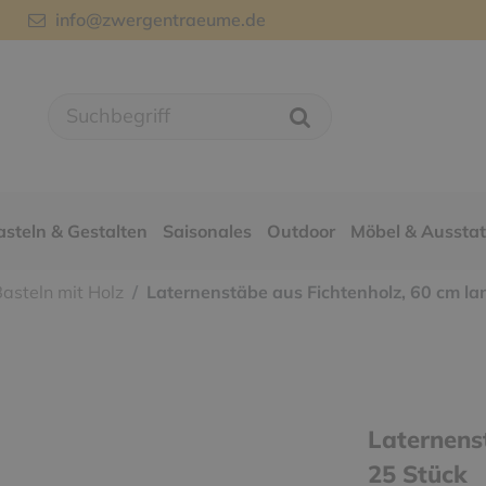
info@zwergentraeume.de
asteln & Gestalten
Saisonales
Outdoor
Möbel & Aussta
asteln mit Holz
Laternenstäbe aus Fichtenholz, 60 cm la
Laternens
25 Stück