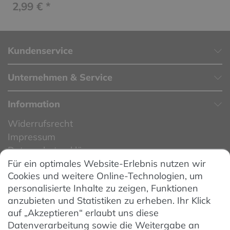
2,99 € *
Kundenservice
Unternehmen & Service
Information
Widerrufsrecht
Impressum
Datenschutzerklärung
Für ein optimales Website-Erlebnis nutzen wir
Datenschutzeinstellungen
Cookies und weitere Online-Technologien, um
AGB
personalisierte Inhalte zu zeigen, Funktionen
Barrierefreiheit
anzubieten und Statistiken zu erheben. Ihr Klick
auf „Akzeptieren“ erlaubt uns diese
Hinweise zur Batterieentsorgung
Datenverarbeitung sowie die Weitergabe an
Entsorgung von Elektro-Altgeräten