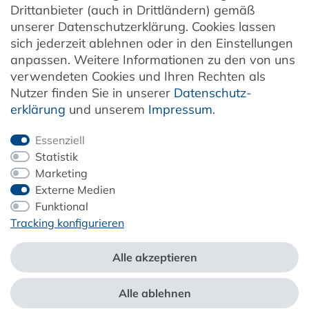
Drittanbieter (auch in Drittländern) gemäß
unserer Datenschutzerklärung. Cookies lassen
Vertrag widerrufen
sich jederzeit ablehnen oder in den Einstellungen
anpassen. Weitere Informationen zu den von uns
verwendeten Cookies und Ihren Rechten als
Newsletter
Nutzer finden Sie in unserer
Daten­schutz­
erklärung
und unserem
Impressum
.
Jetzt anmelden
Essenziell
Statistik
Marketing
Externe Medien
ZAHLUNG & VERSAND
Funktional
Tracking konfigurieren
Alle akzeptieren
Alle ablehnen
*Alle Preise inkl. der gesetzl. MwSt. zzgl.
Service- und Versandkosten