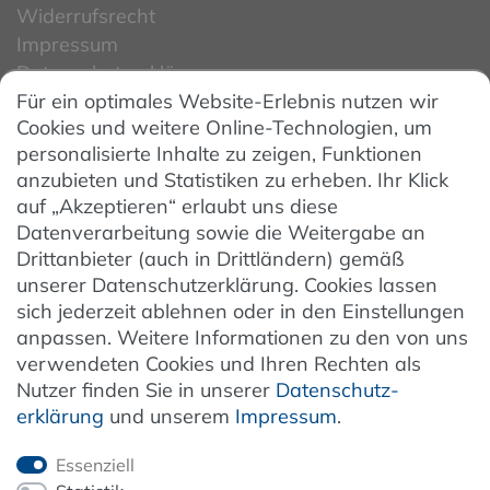
Widerrufsrecht
Impressum
Datenschutzerklärung
Für ein optimales Website-Erlebnis nutzen wir
Datenschutzeinstellungen
Cookies und weitere Online-Technologien, um
AGB
personalisierte Inhalte zu zeigen, Funktionen
Barrierefreiheit
anzubieten und Statistiken zu erheben. Ihr Klick
auf „Akzeptieren“ erlaubt uns diese
Hinweise zur Batterieentsorgung
Datenverarbeitung sowie die Weitergabe an
Entsorgung von Elektro-Altgeräten
Drittanbieter (auch in Drittländern) gemäß
unserer Datenschutzerklärung. Cookies lassen
Vertrag widerrufen
sich jederzeit ablehnen oder in den Einstellungen
anpassen. Weitere Informationen zu den von uns
verwendeten Cookies und Ihren Rechten als
Newsletter
Nutzer finden Sie in unserer
Daten­schutz­
erklärung
und unserem
Impressum
.
Jetzt anmelden
Essenziell