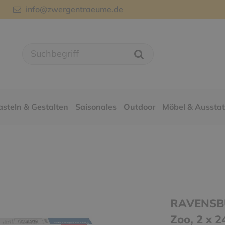
info@zwergentraeume.de
asteln & Gestalten
Saisonales
Outdoor
Möbel & Aussta
RAVENSBU
Zoo, 2 x 2